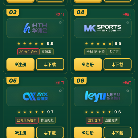
03
04
热门
热门
9.9
9.5
★ ★ ★ ★ ★
★ ★ ★ ★ ★
AC 米兰合作
高赔率
全球 IP 支持
多语言
注册
下载
注册
下载
05
06
热门
热门
9.7
9.6
★ ★ ★ ★ ★
★ ★ ★ ★ ★
业内最高赔率
秒速到账
国米合作
直播竞猜
注册
下载
注册
下载